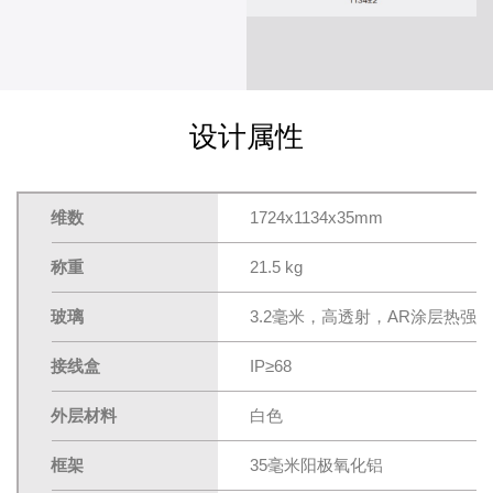
设计属性
维数
1724x1134x35mm
称重
21.5 kg
玻璃
3.2毫米，高透射，AR涂层热强
接线盒
IP≥68
外层材料
白色
框架
35毫米阳极氧化铝