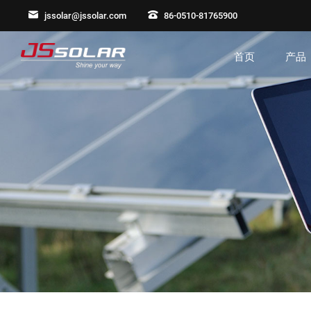
jssolar@jssolar.com
86-0510-81765900
首页
产品