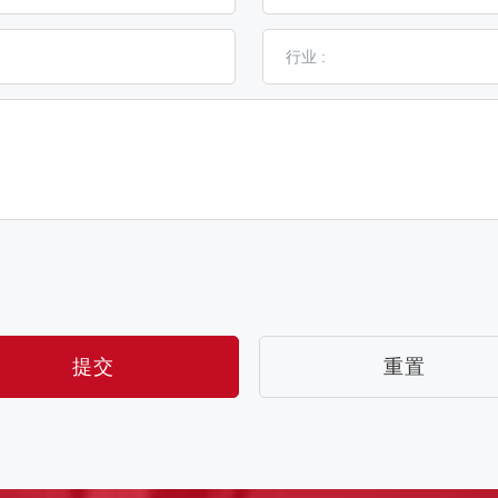
提交
重置