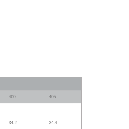
400
405
34.2
34.4