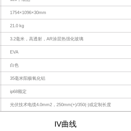
1754×1096×30mm
21.0 kg
3.2毫米，高透射，AR涂层热强化玻璃
EVA
白色
35毫米阳极氧化铝
ip68额定
光伏技术电缆4.0mm2，250mm(+)/350(-)或定制长度
IV曲线