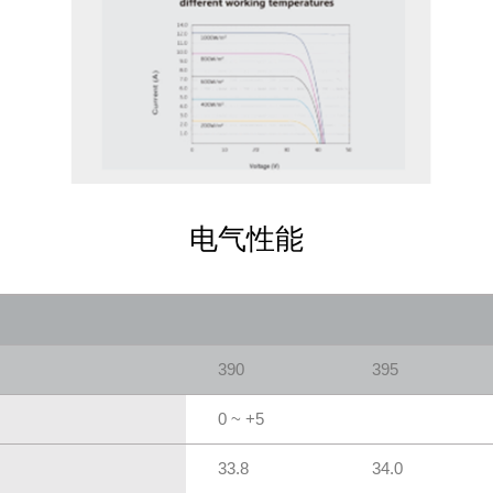
电气性能
390
395
0 ~ +5
33.8
34.0