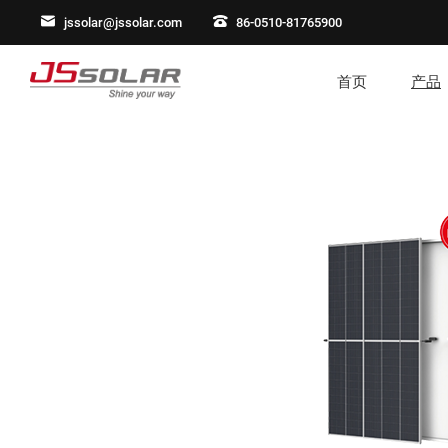
jssolar@jssolar.com
86-0510-81765900
首页
产品