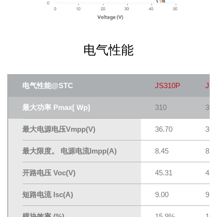
电气性能
电气性能@STC
JS310P
JS
最大功率 Pmax[ Wp]
310
315
最大电源电压Vmpp(V)
36.70
36.
最大限度。 电源电流lmpp(A)
8.45
8.5
开路电压 Voc(V)
45.31
45.
短路电流 lsc(A)
9.00
9.0
模块效率 (%)
15.9%
16