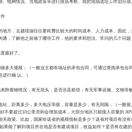
源、电网情况、当地政策等进行摸底考察。我把现场选址工作划分成
工作
的地方，去趟现场往往要耗费比较大的时间成本、人力成本。因此，
沟通，了解他之前做了哪些工作，他的要求和想法。常问的几个问题
纬度最好了。
划做多大规模；（一般业主都有场址的承包合同，可通过查阅承包合
息进行确 认。）
地表附着物情况，有无坟头，是否涉及赔偿；有无军事设施、文物等
电站，距离多少，多大电压等级，容量是多少，有无间隔；（一般接入
最好不要超过10公里否则会增加成本，大部分地区只能接入容量的 30%
相关政策。比如，国家给该省的规模指标是多少？该省对项目有没有
。如果能了解到项目所在地是否有建成项目，收益如何？是否有在建