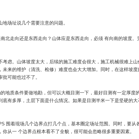
山地场址说几个需要注意的问题。
是南北走向还是东西走向？山体应是东西走向，必须 有向南的坡度。
一般不考虑。山体坡度太大，后续的施工难度会很大，施工机械很难上
，未来的维护（清洗、检修）难度也会大大增加。同时，在这样坡度
审批可能也过不了。
确的地质条件要做地勘，但可以大概目测一下，最好目测有一定厚度
到底有多厚，土层下面是什么情况。如果是目测半米一下是坚硬的大
GPS 围着现场几个边界点打几个点，基本圈定场址范围。同时，要从
，你从一 个边界点根本看不了全貌，很可能会忽略很多重要因素。