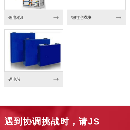
➝
➝
锂电池组
锂电池模块
➝
锂电芯
遇到协调挑战时，请JS